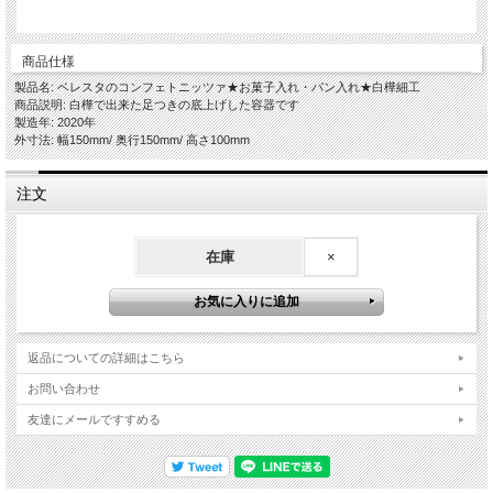
商品仕様
製品名: ベレスタのコンフェトニッツァ★お菓子入れ・パン入れ★白樺細工
商品説明: 白樺で出来た足つきの底上げした容器です
製造年: 2020年
外寸法: 幅150mm/ 奥行150mm/ 高さ100mm
注文
在庫
×
返品についての詳細はこちら
お問い合わせ
友達にメールですすめる