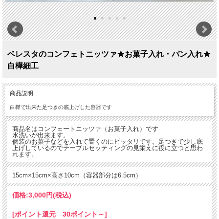
ベレスタのコンフェトニッツァ★お菓子入れ・パン入れ★
白樺細工
商品説明
白樺で出来た足つきの底上げした容器です
商品名はコンフェートニッツァ（お菓子入れ）です
水洗いが出来ます。
個装のお菓子などを入れて置くのにピッタリです。足つきで少し底
上げしているのでテーブルセッティングの見栄えに役に立つと思わ
れます。
15cm×15cm×高さ10cm（容器部分は6.5cm）
価格:
3,000円
(税込)
[ポイント還元 30ポイント～]