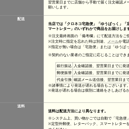
翌営業日までに店舗から手動で届く注文確認メー
願いします。
配送
当店では「クロネコ宅急便」「ゆうぱっく」「
マートレター」のいずれかで商品をお届けしま
※注文最終画面の「備考欄」にて配送方法をご
※注文時に指定を忘れた時は別途、
メール
か電
※指定が無い場合は「宅急便」または「ゆうぱ
※契約のない業者のご指定に応じることはでき
銀行振込
入金確認後、翌営業日までに発
郵便振替
入金確認後、翌営業日までに発
代金引換
確認メール送信後、翌営業日ま
※諸事情により発送が遅れる場合もございます
※発送が遅れる場合は個別に連絡をさしあげる
送料
送料は配送方法により異なります。
※システム上、買い物かごでは自動で「宅急便
※定型外郵便、レターパック、スマートレター