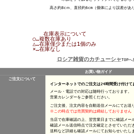
高さ約8cｍ、直径約6cm（個体により誤差があ
在庫表示について
○…複数在庫あり
△…在庫僅少または1個のみ
×…在庫なし
ロシア雑貨のカチューシャ
TOPへ
お買い物ガイド
ご注文について
インターネットでのご注文は24時間受け付けて
メール・電話での対応は随時行っております。
営業カレンダーをご参照ください。
ご注文後、注文内容を自動送信メールにてお送
※この時点では売買契約は締結しておりません
当店で在庫確認の上、翌営業日までに確認メー
確認メール送信時点で注文確定とさせていただ
送料など詳細も確認メールにてお知らせいたし