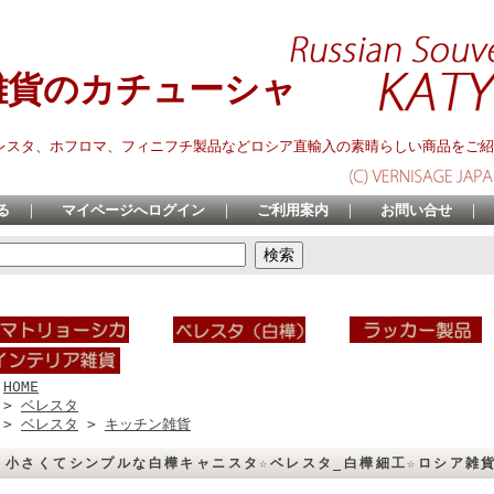
雑貨のカチューシャ
レスタ、ホフロマ、フィニフチ製品などロシア直輸入の素晴らしい商品をご紹
る
｜
マイページへログイン
｜
ご利用案内
｜
お問い合せ
｜
HOME
>
ベレスタ
>
ベレスタ
>
キッチン雑貨
小さくてシンプルな白樺キャニスタ☆ベレスタ_白樺細工☆ロシア雑