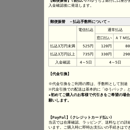
【郵便振替】(前払い)
※ゆうちょ銀行に口座が
入金確認後に発送します。
郵便振替 －払込手数料について－
電信払込
通常払込
窓口払い
ＡＴＭ払
払込3万円未満
525円
120円
8
払込3万円以上
735円
330円
29
入金確認
4～5日
4～5日
【代金引換】
※代金引換をご利用の際は、手数料として別途 
※代金引換での配送は基本的に「ゆうパック」
★初めてご購入のお客様で代引きをご希望の場
願いします。
【PayPal】(クレジットカード払い)
当店では在庫確認、ラッピング、送料などの詳
います。ご購入時に即時お支払いの手続きはで