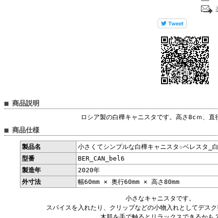
■ 商品説明
ロシア製の白樺キャニスタです。高さ8cｍ、直径
■ 商品仕様
製品名
小さくてシンプルな白樺キャニスタ☆ベレスタ_
型番
BER_CAN_bel6
製造年
2020年
外寸法
幅60mm × 奥行60mm × 高さ80mm
小さなキャニスタです。
スパイスを入れたり、クリップなどの小物入れとしてデスク
木肌を手で触るとリラックスできるかも