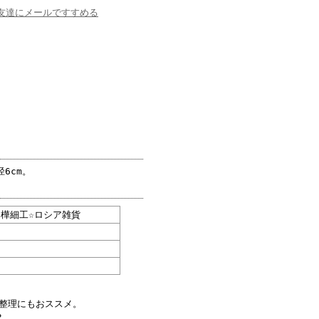
友達にメールですすめる
6cm。
白樺細工☆ロシア雑貨
整理にもおススメ。
？