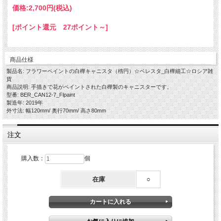
価格:
2,700円
(税込)
[ポイント還元 27ポイント～]
商品仕様
製品名: フラワーペイントの白樺キャニスタ（楕円）☆ベレスタ_白樺細工☆ロシア雑
貨
商品説明: 手描きで花がペイントされた白樺製のキャニスターです。
型番: BER_CAN12-7_Flpaint
製造年: 2019年
外寸法: 幅120mm/ 奥行70mm/ 高さ80mm
注文
購入数：
個
在庫
○