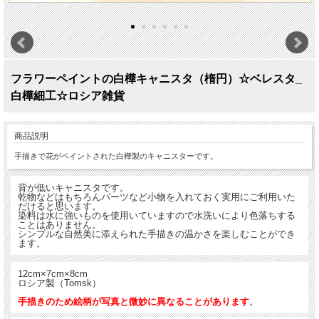
フラワーペイントの白樺キャニスタ（楕円）☆ベレスタ_
白樺細工☆ロシア雑貨
商品説明
手描きで花がペイントされた白樺製のキャニスターです。
背が低いキャニスタです。
乾物などはもちろんパーツなど小物を入れておく実用にご利用いた
だけると思います。
染料は水に強いものを使用いていますので水洗いにより色落ちする
ことはありません。
シンプルな自然美に添えられた手描きの温かさを楽しむことができ
ます。
12cm×7cm×8cm
ロシア製（Tomsk）
手描きのため絵柄が写真と微妙に異なることがあります
。