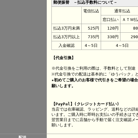
郵便振替 －払込手数料について－
電信払込
通常払込
窓口払い
ＡＴＭ払
払込3万円未満
525円
120円
8
払込3万円以上
735円
330円
29
入金確認
4～5日
4～5日
【代金引換】
※代金引換をご利用の際は、手数料として別途 
※代金引換での配送は基本的に「ゆうパック」
★初めてご購入のお客様で代引きをご希望の場
願いします。
【PayPal】(クレジットカード払い)
当店では在庫確認、ラッピング、送料などの詳
います。ご購入時に即時お支払いの手続きはで
翌営業日までに店舗から手動で届く注文確認メー
願いします。
配送