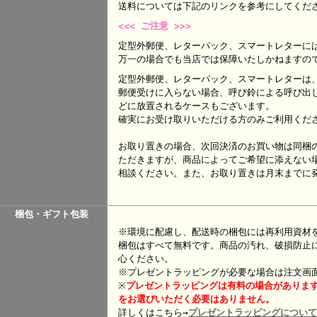
送料については下記のリンクを参考にして
<<< ご注意 >>>
定型外郵便、レターパック、スマートレターに
万一の場合でも当店では保障いたしかねますの
定型外郵便、レターパック、スマートレターは
郵便受けに入らない場合、呼び鈴による呼び出
どに放置されるケースもございます。
確実にお受け取りいただける方のみご利用くだ
お取り置きの場合、次回決済のお買い物は同梱
ただきますが、商品によってご希望に添えない
相談ください。また、お取り置きは月末までに
梱包・ギフト包装
※環境に配慮し、配送時の梱包には再利用資材
梱包はすべて無料です。商品の汚れ、破損防止
心ください。
※プレゼントラッピングが必要な場合は注文画
※
プレゼント
ラッピングは有料の場合がありま
をお選びいただく必要はありません。
詳しくはこちら→
プレゼントラッピングについて