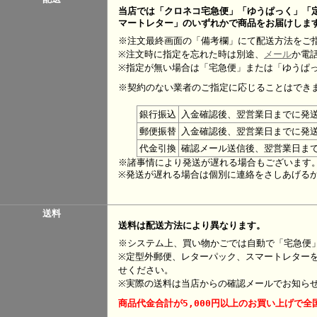
当店では「クロネコ宅急便」「ゆうぱっく」「
マートレター」のいずれかで商品をお届けしま
※注文最終画面の「備考欄」にて配送方法をご
※注文時に指定を忘れた時は別途、
メール
か電
※指定が無い場合は「宅急便」または「ゆうぱ
※契約のない業者のご指定に応じることはでき
銀行振込
入金確認後、翌営業日までに発
郵便振替
入金確認後、翌営業日までに発
代金引換
確認メール送信後、翌営業日ま
※諸事情により発送が遅れる場合もございます
※発送が遅れる場合は個別に連絡をさしあげる
送料
送料は配送方法により異なります。
※システム上、買い物かごでは自動で「宅急便
※定型外郵便、レターパック、スマートレター
せください。
※実際の送料は当店からの確認メールでお知ら
商品代金合計が5,000円以上のお買い上げで全