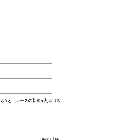
の花々と、レースの装飾が刻印（焼
page top