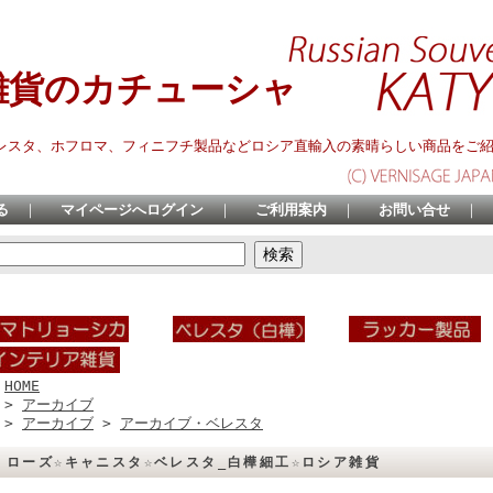
雑貨のカチューシャ
レスタ、ホフロマ、フィニフチ製品などロシア直輸入の素晴らしい商品をご
る
｜
マイページへログイン
｜
ご利用案内
｜
お問い合せ
｜
HOME
>
アーカイブ
>
アーカイブ
>
アーカイブ・ベレスタ
ローズ☆キャニスタ☆ベレスタ_白樺細工☆ロシア雑貨