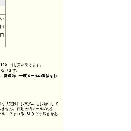
い
0円
0円
400 円を貰い受けます。
となります。
合、
発送前に一度メールの返信をお
細を決定後にお支払いをお願いして
きません。自動送信メールの後に、
ルに含まれるURLから手続きをお