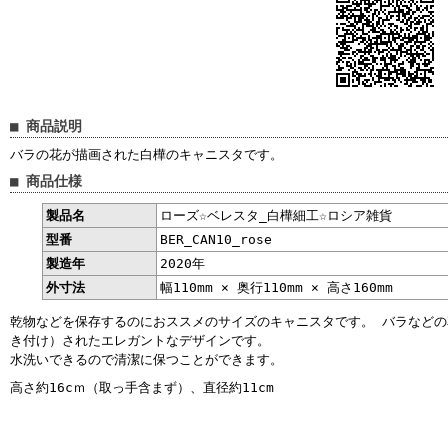
■ 商品説明
バラの花が描画された白樺のキャニスタです。
■ 商品仕様
製品名
ローズ☆ベレスタ_白樺細工☆ロシア雑貨
型番
BER_CAN10_rose
製造年
2020年
外寸法
幅110mm × 奥行110mm × 高さ160mm
乾物などを保存するのにおススメのサイズのキャニスタです。 バラなど
き付け）されたエレガントなデザインです。
水洗いできるので清潔に保つことができます。
高さ約16cｍ（取っ手含まず）、直径約11cm