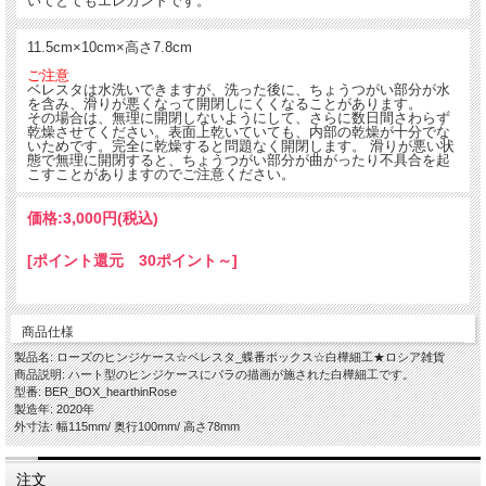
いてとてもエレガントです。
11.5cm×10cm×高さ7.8cm
ご注意
白樺で出来た、かわいいハート型のちょうつがいタイプのケースです。
ベレスタは水洗いできますが、洗った後に、ちょうつがい部分が水
を含み、滑りが悪くなって開閉しにくくなることがあります。
その場合は、無理に開閉しないようにして、さらに数日間さわらず
乾燥させてください。表面上乾いていても、内部の乾燥が十分でな
いためです。完全に乾燥すると問題なく開閉します。 滑りが悪い状
態で無理に開閉すると、ちょうつがい部分が曲がったり不具合を起
こすことがありますのでご注意ください。
価格:
3,000円
(税込)
[ポイント還元 30ポイント～]
商品仕様
製品名: ローズのヒンジケース☆ベレスタ_蝶番ボックス☆白樺細工★ロシア雑貨
商品説明: ハート型のヒンジケースにバラの描画が施された白樺細工です。
型番: BER_BOX_hearthinRose
製造年: 2020年
外寸法: 幅115mm/ 奥行100mm/ 高さ78mm
注文