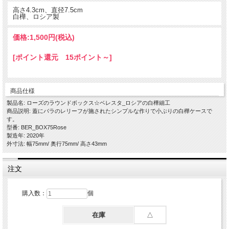
高さ4.3cm、直径7.5cm
白樺、ロシア製
蓋にバラのレリーフが施された小ぶりの白樺ケースです。
価格:
1,500円
(税込)
[ポイント還元 15ポイント～]
商品仕様
製品名: ローズのラウンドボックス☆ベレスタ_ロシアの白樺細工
商品説明: 蓋にバラのレリーフが施されたシンプルな作りで小ぶりの白樺ケースで
す。
型番: BER_BOX75Rose
製造年: 2020年
外寸法: 幅75mm/ 奥行75mm/ 高さ43mm
注文
購入数：
個
在庫
△