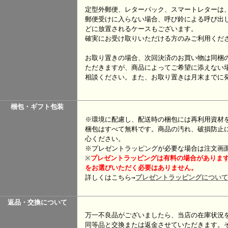
定型外郵便、レターパック、スマートレターは
郵便受けに入らない場合、呼び鈴による呼び出
どに放置されるケースもございます。
確実にお受け取りいただける方のみご利用くだ
お取り置きの場合、次回決済のお買い物は同梱
ただきますが、商品によってご希望に添えない
相談ください。また、お取り置きは月末までに
梱包・ギフト包装
※環境に配慮し、配送時の梱包には再利用資材
梱包はすべて無料です。商品の汚れ、破損防止
心ください。
※プレゼントラッピングが必要な場合は注文画
※
プレゼント
ラッピングは有料の場合がありま
をお選びいただく必要はありません。
詳しくはこちら→
プレゼントラッピングについて
返品・交換について
万一不良品がございましたら、当店の在庫状況
同等品と交換または返金させていただきます。