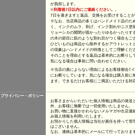
が負担します。
※
到着後7日以内にご連絡ください。
。
7日を過ぎますと返品、交換をお受けすること
※なお、当店商品の多くはハンドメイド品のた
く、インクのムラ、剥げ、インク割れやニス塗
リョーシカの開閉が固かったりゆるかったりす
の木の節目に筋のような割れ目がつく場合もご
ひどいものは商品から除外するかアウトレット
の現象はハンドメイドの特徴としてご理解くだ
そのことを理由とする返品は基本的にお断りし
気になる場合は事前に問い合わせください。
※当店の責によらない理由によるお客様都合(イ
にお断りしています。気になる場合は購入前に
ます。できるだけお客様にご満足いただける対
プライバシー・ポリシー
お客さまからいただいた個人情報は商品の発送
外、お客様に無断では一切使用いたしません。
お買い物に直接かかわらないメルマガや出店連
み個人情報を利用いたします。
お預かりした個人情報は当社が責任を持って管
はございません。
なお、連絡は基本的にメールにて行っておりま