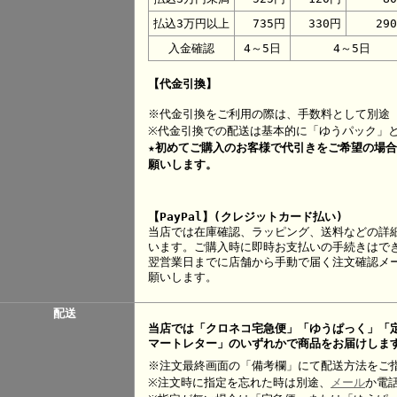
払込3万円以上
735円
330円
29
入金確認
4～5日
4～5日
【代金引換】
※代金引換をご利用の際は、手数料として別途 
※代金引換での配送は基本的に「ゆうパック」
★初めてご購入のお客様で代引きをご希望の場
願いします。
【PayPal】(クレジットカード払い)
当店では在庫確認、ラッピング、送料などの詳
います。ご購入時に即時お支払いの手続きはで
翌営業日までに店舗から手動で届く注文確認メー
願いします。
配送
当店では「クロネコ宅急便」「ゆうぱっく」「
マートレター」のいずれかで商品をお届けしま
※注文最終画面の「備考欄」にて配送方法をご
※注文時に指定を忘れた時は別途、
メール
か電