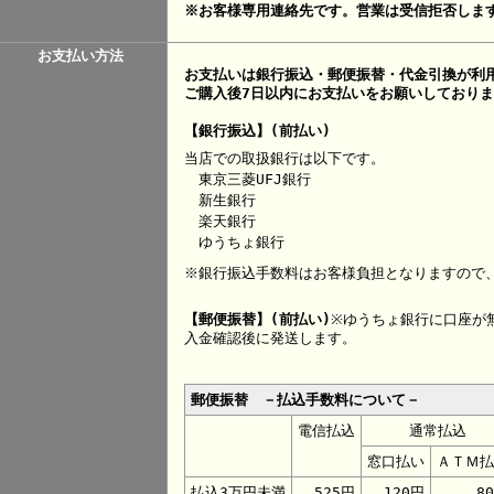
※お客様専用連絡先です。営業は受信拒否しま
お支払い方法
お支払いは銀行振込・郵便振替・代金引換が利
ご購入後7日以内にお支払いをお願いしており
【銀行振込】(前払い)
当店での取扱銀行は以下です。
東京三菱UFJ銀行
新生銀行
楽天銀行
ゆうちょ銀行
※銀行振込手数料はお客様負担となりますので
【郵便振替】(前払い)
※ゆうちょ銀行に口座が
入金確認後に発送します。
郵便振替 －払込手数料について－
電信払込
通常払込
窓口払い
ＡＴＭ払
払込3万円未満
525円
120円
8