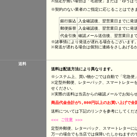
※指定が無い場合は「宅急便」または「ゆうぱ
※契約のない業者のご指定に応じることはでき
銀行振込
入金確認後、翌営業日までに発
郵便振替
入金確認後、翌営業日までに発
代金引換
確認メール送信後、翌営業日ま
※諸事情により発送が遅れる場合もございます
※発送が遅れる場合は個別に連絡をさしあげる
送料
送料は配送方法により異なります。
※システム上、買い物かごでは自動で「宅急便
※定型外郵便、レターパック、スマートレター
せください。
※実際の送料は当店からの確認メールでお知ら
商品代金合計が5,000円以上のお買い上げで全
送料については下記のリンクを参考にして
<<< ご注意 >>>
定型外郵便、レターパック、スマートレターに
万一の場合でも当店では保障いたしかねますの