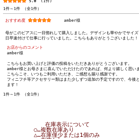
5.0
(1件)
1件～1件 （全1件）
おすすめ度
amber様
母がこのピアスに一目惚れして購入しました。デザインも華やかでサイズ
日早速付けて仕事に行っていました。こちらもありがとうございました！
お店からのコメント
amber様
こちらもお買い上げと評価の投稿をいただきありがとうございます。
amber様とお母さまに喜んでいただけたのであれば、何より嬉しく思い
こちらこそ、いつもご利用いただき、ご感想も賜り感謝です。
フィニフチ等アクセサリー類はまた少しずつ追加の予定ですので、今後
ます！
1件～1件 （全1件）
在庫表示について
○…複数在庫あり
△…在庫僅少または1個のみ